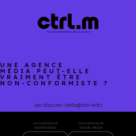
UNE AGENCE
MÉDIA PEUT-ELLE
VRAIMENT
ÊTRE
NON-CONFORMISTE ?
(en discuter : hello@ctrl-m.fr)
(nonconformist)
(nonconformist)
ADVERTISING
SOCIAL MEDIA